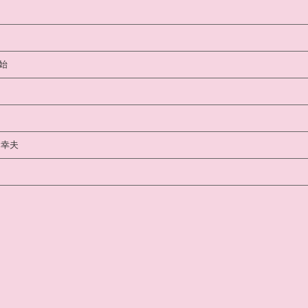
始
 幸夫